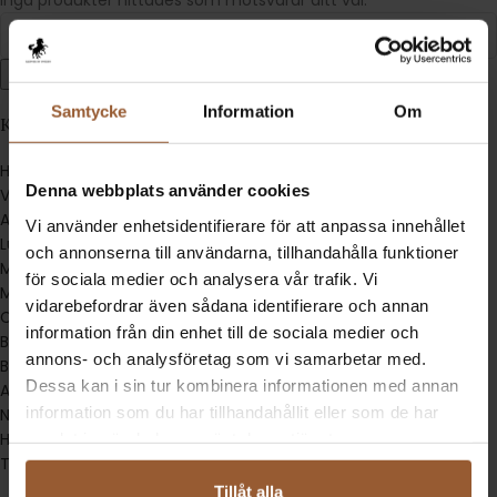
Inga produkter hittades som motsvarar ditt val.
Search
Samtycke
Information
Om
KATEGORI
Handskar
Denna webbplats använder cookies
Väskor
Armband
Vi använder enhetsidentifierare för att anpassa innehållet
Lugano
och annonserna till användarna, tillhandahålla funktioner
Milano
för sociala medier och analysera vår trafik. Vi
Monza
vidarebefordrar även sådana identifierare och annan
Como
information från din enhet till de sociala medier och
Bergamo
annons- och analysföretag som vi samarbetar med.
Bälten
Dessa kan i sin tur kombinera informationen med annan
Accessoarer
information som du har tillhandahållit eller som de har
Necessär
Hängslen
samlat in när du har använt deras tjänster.
Tillbehör
Tillåt alla