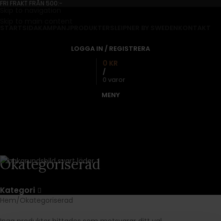
FRI FRAKT FRÅN 500:-
Skip to navigation
Skip to main content
STARTSIDA
KAMPANJ
PRODUKTER
SLEIPNER BY SWEDEN
KONTAKT
LOGGA IN / REGISTRERA
0
KR
/
0
varor
MENY
Okategoriserad
Kategori
Hem
Okategoriserad