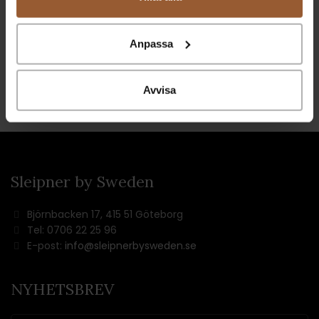
Anpassa
Avvisa
Sleipner by Sweden
Björnbacken 17, 415 51 Göteborg
Tel: 0706 22 25 96
E-post:
info@sleipnerbysweden.se
NYHETSBREV