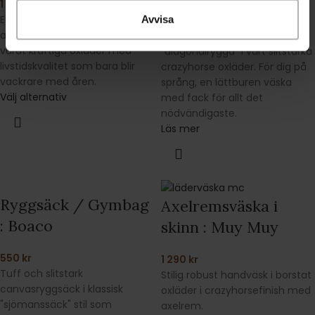
1 690
kr
Avvisa
Elegant exklusive och rymlig
1 490
kr
axelremsväska. Handsydd i
Smidig crossbodyväska,
vårat kraftiga oxläder med
"diagonalrygga" i vårt slitstarka
livstidskvalitet som bara blir
crazyhorse oxläder. För dig på
vackrare med åren.
språng, en lättburen väska
Välj alternativ
med fack för allt det
nödvändigaste.
Läs mer
Ryggsäck / Gymbag
Axelremsväska i
: Boaco
skinn : Muy Muy
550
kr
1 290
kr
Tuff och slitstark
Stilig robust handväsk i borstat
canvasryggsäck i klassisk
oxläder i crazyhorsefinish med
"sjömanssäck" stil som
axelrem.