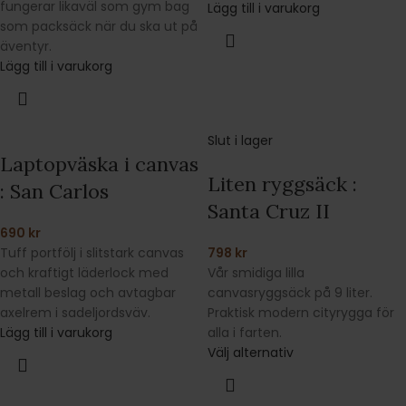
fungerar likaväl som gym bag
Lägg till i varukorg
som packsäck när du ska ut på
äventyr.
Lägg till i varukorg
Slut i lager
Laptopväska i canvas
Liten ryggsäck :
: San Carlos
Santa Cruz II
690
kr
Tuff portfölj i slitstark canvas
798
kr
och kraftigt läderlock med
Vår smidiga lilla
metall beslag och avtagbar
canvasryggsäck på 9 liter.
axelrem i sadeljordsväv.
Praktisk modern cityrygga för
Lägg till i varukorg
alla i farten.
Välj alternativ