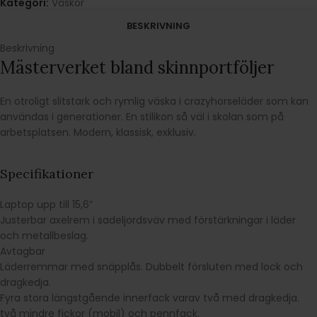
Kategori:
Väskor
BESKRIVNING
Beskrivning
Mästerverket bland skinnportföljer
En otroligt slitstark och rymlig väska i crazyhorseläder som kan
användas i generationer. En stilikon så väl i skolan som på
arbetsplatsen. Modern, klassisk, exklusiv.
Specifikationer
Laptop upp till 15,6”
Justerbar axelrem i sadeljordsväv med förstärkningar i läder
och metallbeslag.
Avtagbar
Läderremmar med snäpplås. Dubbelt försluten med lock och
dragkedja.
Fyra stora längstgående innerfack varav två med dragkedja.
två mindre fickor (mobil) och pennfack.