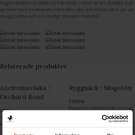
högsta kvalitet av läder s.k Full-Grain. Lädret är ett så kallat pull-
up läder som bearbetats med olika oljor och fetter vilket ger en
snygg patina och ett otroligt slitstarkt material.
Relaterade produkter
Axelremsväska :
Ryggsäck : Mogotón
Orchard Road
1 290
kr
Ryggsäck i vaxad svart canvas.
229
kr
Kraftig slitstark ryggsäck för
Smäcker axelremsväska i skai.
vardag och äventyr.
Lägg till i varukorg
Lägg till i varukorg