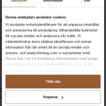
Samtycke
Information
Om
Denna webbplats använder cookies
Shoppingväska i strå
Datorväska i canvas :
Vi använder enhetsidentifierare för att anpassa innehållet
: Mukul Resort
Matagalpa
och annonserna till användarna, tillhandahålla funktioner
för sociala medier och analysera vår trafik. Vi
249
kr
1 490
kr
vidarebefordrar även sådana identifierare och annan
Tote i Strå. Lätt, elegant och
Portfölj med bärrem. Tuff och
information från din enhet till de sociala medier och
rymlig. Väska för beach och
slitstark väska i vaxad canvas
annons- och analysföretag som vi samarbetar med.
shopping
och läder.
Dessa kan i sin tur kombinera informationen med annan
Välj alternativ
Lägg till i varukorg
information som du har tillhandahållit eller som de har
samlat in när du har använt deras tjänster.
Tillåt alla
Slut i lager
Shoppingväska,Toteb
Slingbag i skinn : El
ag i skinn : Popoyo
Anpassa
Coyol