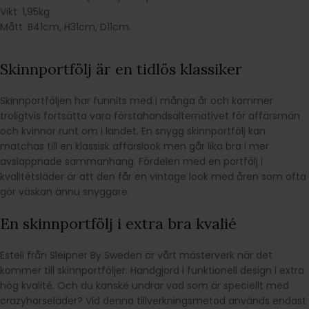
Vikt: 1,95kg
Mått: B41cm, H31cm, D11cm.
Skinnportfölj är en tidlös klassiker
Skinnportföljen har funnits med i många år och kommer
troligtvis fortsätta vara förstahandsalternativet för affärsmän
och kvinnor runt om i landet. En snygg skinnportfölj kan
matchas till en klassisk affärslook men går lika bra i mer
avslappnade sammanhang. Fördelen med en portfölj i
kvalitétsläder är att den får en vintage look med åren som ofta
gör väskan ännu snyggare.
En skinnportfölj i extra bra kvalié
Esteli från Sleipner By Sweden är vårt mästerverk när det
kommer till skinnportföljer. Handgjord i funktionell design i extra
hög kvalité. Och du kanske undrar vad som är speciellt med
crazyhorseläder? Vid denna tillverkningsmetod används endast