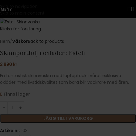
Skip to navigation
MENY
Skip to main content
Klicka för förstoring
Hem
Väskor
Back to products
Skinnportfölj i oxläder : Esteli
2 890
kr
En fantastisk skinnväska med laptopfack i vårat exklusiva
oxläder med livstidskvalitet som bara blir vackrare med åren.
Finns i lager
LÄGG TILL I VARUKORG
Artikelnr:
103