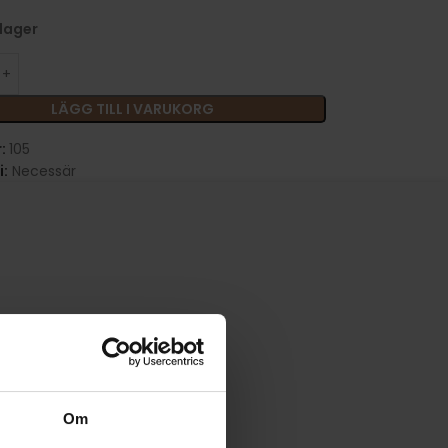
 lager
LÄGG TILL I VARUKORG
r:
105
:
Necessär
Om