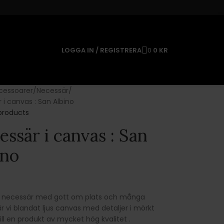
LOGGA IN / REGISTRERA
0
0
KR
cessoarer
Necessär
 i canvas : San Albino
products
essär i canvas : San
ino
e necessär med gott om plats och många
är vi blandat ljus canvas med detaljer i mörkt
ill en produkt av mycket hög kvalitet .