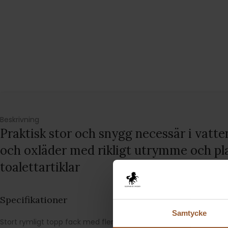
Beskrivning
Praktisk stor och snygg necessär i vatte
och oxläder med rikligt utrymme och plat
toalettartiklar
Specifikationer
Samtycke
Stort rymligt topp fack med flera inne fickor för de mindre sake