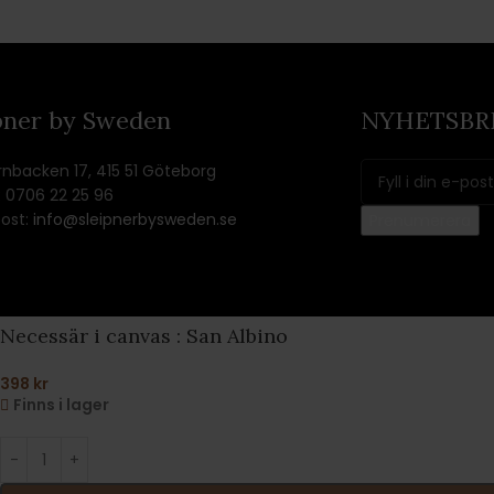
pner by Sweden
NYHETSBR
rnbacken 17, 415 51 Göteborg
: 0706 22 25 96
ost:
info@sleipnerbysweden.se
© 2026 Sleipner by Sweden
Necessär i canvas : San Albino
398
kr
Finns i lager