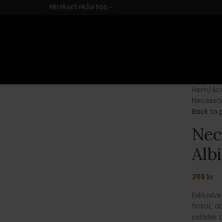
FRI FRAKT FRÅN 500:-
Hem
Ac
Necessär
Back to 
Nec
Alb
398
kr
Exklusiv
fickor, d
oxläder t