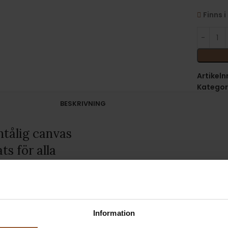
Finns i
Artikeln
Kategori
BESKRIVNING
ntålig canvas
s för alla
Information
rna