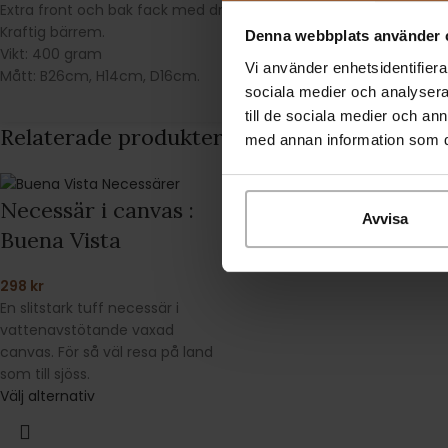
Extra front och bak fack med dragkedja.
Kraftig bärrem.
Denna webbplats använder 
Vikt: 400 gram
Vi använder enhetsidentifierar
Mått: B26cm, H14cm, D16cm.
sociala medier och analysera 
till de sociala medier och a
Relaterade produkter
med annan information som du 
Necessär i canvas :
Avvisa
Buena Vista
298
kr
En slitstark tuff necessär i
vattenavstötande vaxad
canvas. För så väl resa på land
som till sjöss.
Välj alternativ