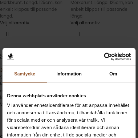
Mörkbrunt. Längd. 125cm, kan
Mörkbrunt. Längd. 125cm, kan
enkelt klippas till passande
enkelt klippas till passande
längd.
längd.
Välj alternativ
Välj alternativ
San Siro
San Siro
398
kr
398
kr
Samtycke
Information
Om
Steglöstbälte i Svart eller
Steglöstbälte i svart läder.
Mörkbrunt. Längd. 125cm, kan
Längd. 125cm, kan enkelt
enkelt klippas till passande
klippas till passande längd.
Denna webbplats använder cookies
längd.
Välj alternativ
Välj alternativ
Vi använder enhetsidentifierare för att anpassa innehållet
och annonserna till användarna, tillhandahålla funktioner
för sociala medier och analysera vår trafik. Vi
vidarebefordrar även sådana identifierare och annan
information från din enhet till de sociala medier och
San Siro
San Siro