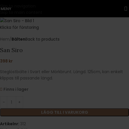
Skip to navigation
MENY
Skip to main content
Klicka för förstoring
Hem
Bälten
Back to products
San Siro
398
kr
Steglöstbälte i Svart eller Mörkbrunt. Längd. 125cm, kan enkelt
klippas till passande längd.
Finns i lager
LÄGG TILL I VARUKORG
Artikelnr:
312